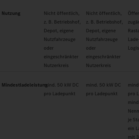
Nutzung
Nicht öffentlich,
Nicht öffentlich,
Öffen
z. B. Betriebshof,
z. B. Betriebshof,
zugän
Depot, eigene
Depot, eigene
Rast
Nutzfahrzeuge
Nutzfahrzeuge
Lade
oder
oder
Logi
eingeschränkter
eingeschränkter
Nutzerkreis
Nutzerkreis
Mindestladeleistung
mind. 50 kW DC
mind. 50 kW DC
mind
pro Ladepunkt
pro Ladepunkt
pro 
mind
Nenn
je St
ein 
mit 