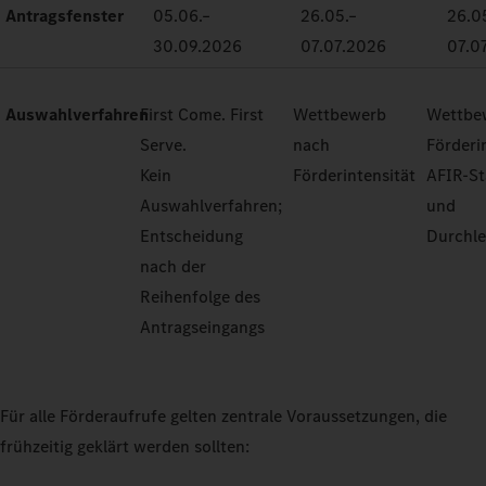
Antragsfenster
05.06.–
26.05.–
26.0
30.09.2026
07.07.2026
07.0
Auswahlverfahren
First Come. First
Wettbewerb
Wettbe
Serve.
nach
Förderi
Kein
Förderintensität
AFIR-S
Auswahlverfahren;
und
Entscheidung
Durchle
nach der
Reihenfolge des
Antragseingangs
Für alle Förderaufrufe gelten zentrale Voraussetzungen, die
frühzeitig geklärt werden sollten: