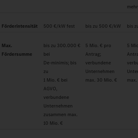
meh
Förderintensität
500 €/kW fest
bis zu 500 €/kW
bis 
Max.
bis zu 300.000 €
5 Mio. € pro
5 Mio
Fördersumme
bei
Antrag;
Antr
De-minimis; bis
verbundene
verb
zu
Unternehmen
Unte
1 Mio. € bei
max. 30 Mio. €
max.
AGVO,
verbundene
Unternehmen
zusammen max.
10 Mio. €