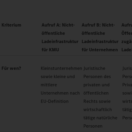
Kriterium
Aufruf A: Nicht-
Aufruf B: Nicht-
Aufr
öffentliche
öffentliche
Öffe
Ladeinfrastruktur
Ladeinfrastruktur
zugä
für KMU
für Unternehmen
Lade
Für wen?
Kleinstunternehmen
Juristische
Juri
sowie kleine und
Personen des
Pers
mittlere
privaten und
Priv
Unternehmen nach
öffentlichen
sowi
EU-Definition
Rechts sowie
wirt
wirtschaftlich
täti
tätige natürliche
Pers
Personen